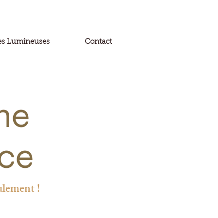
les Lumineuses
Contact
me
ce
ulement
!