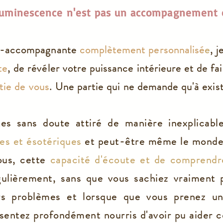
Grâce à sa méthode AMES elle
Luminescence n'est pas un accompagnement 
accompagne les personnes à se révéler
telles qu'elles sont vraiment en utilisant la
puissance du cerveau et les énergies
on-accompagnante
complètement personnalisé
e
, 
subtiles
te
, de révéler votre puissance intérieure et de fa
rtie de vous
. Une partie qui ne demande qu'à exist
Book a place >
tes sans doute attiré de manière inexplicabl
es et ésotériques
et
peut-être
même le monde i
ous, cette
capacité d'écoute et de comprendr
ulièrement, sans que vous sachiez vraiment 
urs problèmes et lorsque que vous prenez u
 sentez profondément nourris d'avoir pu aider 