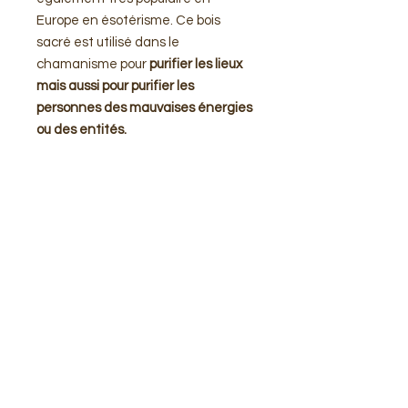
Europe en ésotérisme. Ce bois
sacré est utilisé dans le
chamanisme pour
purifier les lieux
mais aussi pour purifier les
personnes des mauvaises énergies
ou des entités.
En lithothérapie, sa fumée sera
utilisée pour fumiger les pierres et
ainsi les purifier.
1bâton de 5 cm.
Rejoins-nous dans notre
communauté :