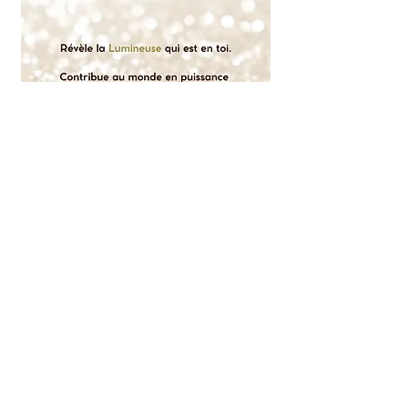
Offre résérvée aux Lumineuses
Elles témoignent